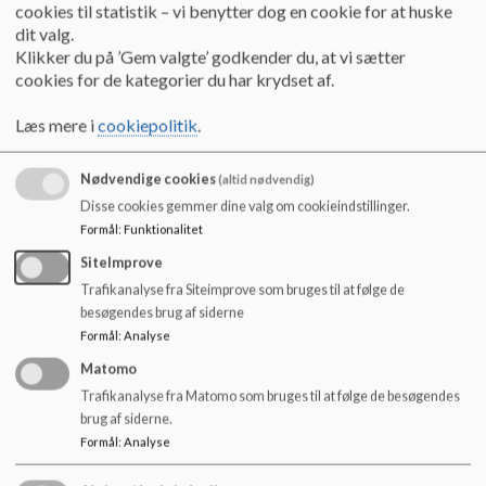
o
cookies til statistik – vi benytter dog en cookie for at huske
l
dit valg.
d
Klikker du på ’Gem valgte’ godkender du, at vi sætter
e
cookies for de kategorier du har krydset af.
t
Læs mere i
cookiepolitik
.
Nødvendige cookies
(altid nødvendig)
Disse cookies gemmer dine valg om cookieindstillinger.
Formål
:
Funktionalitet
SiteImprove
Trafikanalyse fra Siteimprove som bruges til at følge de
besøgendes brug af siderne
Formål
:
Analyse
Matomo
Trafikanalyse fra Matomo som bruges til at følge de besøgendes
brug af siderne.
Formål
:
Analyse