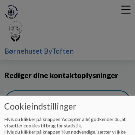
G
Børnehuset ByToften
å
Aula
Rediger dine kontaktoplysninger
t
i
Rediger dine kontaktoplysninger
l
h
o
v
e
Cookieindstillinger
d
i
n
Hvis du klikker på knappen ’Accepter alle’, godkender du, at
d
vi sætter cookies til brug for statistik.
h
Hvis du klikker på knappen ’Kun nødvendige,’ sætter vi ikke