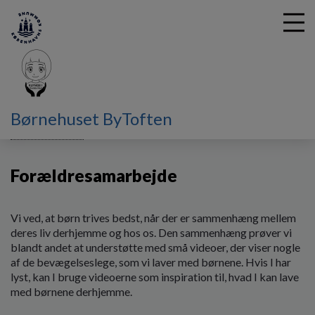
G
Børnehuset ByToften
å
Forældre hos os
Forældresamarbejde
t
i
Forældresamarbejde
l
h
o
v
Vi ved, at børn trives bedst, når der er sammenhæng mellem
e
deres liv derhjemme og hos os. Den sammenhæng prøver vi
d
blandt andet at understøtte med små videoer, der viser nogle
i
af de bevægelseslege, som vi laver med børnene. Hvis I har
n
lyst, kan I bruge videoerne som inspiration til, hvad I kan lave
d
med børnene derhjemme.
h