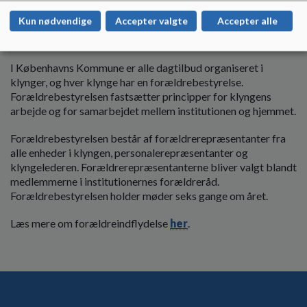
klyngens forældrebestyrelse.
Kun nødvendige
Accepter valgte
Accepter alle
Forældrebestyrelse
I Københavns Kommune er alle dagtilbud organiseret i
klynger, og hver klynge har en forældrebestyrelse.
Forældrebestyrelsen fastsætter principper for klyngens
arbejde og for samarbejdet mellem institutionen og hjemmet.
Forældrebestyrelsen består af forældrerepræsentanter fra
alle enheder i klyngen, personalerepræsentanter og
klyngelederen. Forældrerepræsentanterne bliver valgt blandt
medlemmerne i institutionernes forældreråd.
Forældrebestyrelsen holder møder seks gange om året.
Læs mere om forældreindflydelse
her
.