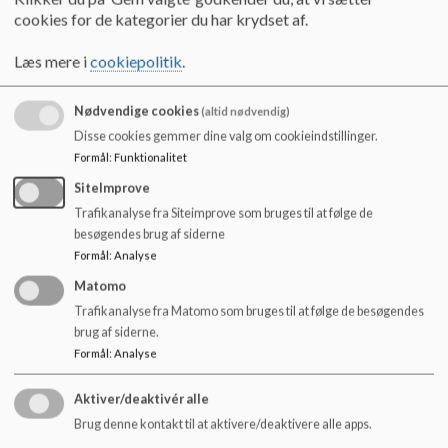
cookies for de kategorier du har krydset af.
Vi holder et årligt forældremøde, hvor vi fortæller om, hvad
der rører sig i institutionen, og hvad vi har planlagt for det
Læs mere i
cookiepolitik
.
kommende år.
Nødvendige cookies
(altid nødvendig)
Forældreråd
Disse cookies gemmer dine valg om cookieindstillinger.
I forældrerådet er du med til at diskutere og definere de
Formål
:
Funktionalitet
værdier, som ligger til grund for den pædagogik, der præger
SiteImprove
de konkrete aktiviteter, som børnene og de voksne er
Trafikanalyse fra Siteimprove som bruges til at følge de
sammen om i ByToften. Du har derfor mulighed for at præge
besøgendes brug af siderne
institutionen på mange niveauer. Du kommer tæt
Formål
:
Analyse
på dagligdagen i institutionen og lærer medarbejderne og de
andre forældre at kende.
Matomo
Trafikanalyse fra Matomo som bruges til at følge de besøgendes
Forældrerådet er sammensat af forældrerepræsentanter,
brug af siderne.
medarbejderrepræsentanter og den pædagogiske leder. Valg
Formål
:
Analyse
til forældrerådet sker en gang årligt på et forældremøde for
hele institutionen. Forældrerådet holder møder fire gange om
Aktiver/deaktivér alle
året.
Brug denne kontakt til at aktivere/deaktivere alle apps.
Som medlem af forældrerådet kan du også blive valgt til