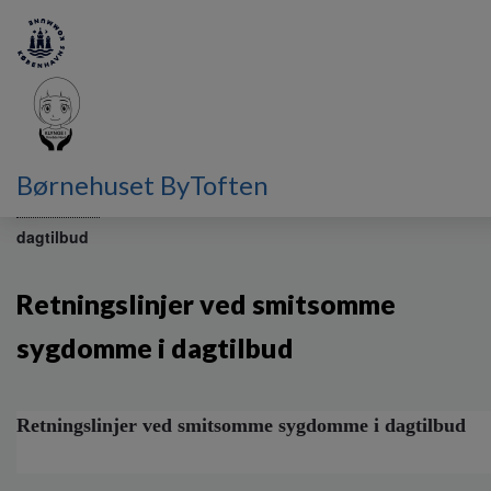
G
Børnehuset ByToften
å
Barn hos os
Retningslinjer ved smitsomme sygdomme i
t
dagtilbud
i
l
h
Retningslinjer ved smitsomme
o
v
sygdomme i dagtilbud
e
d
i
Retningslinjer ved smitsomme sygdomme i dagtilbud
n
d
h