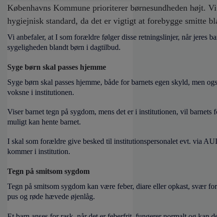
o
Københavns Kommune prioriterer børnesundheden højt. Vi f
l
hygiejnisk standard, da det er vigtigt at forebygge smitte b
d
e
Vi anbefaler, at I som forældre følger disse retningslinjer, når jeres 
t
sygeligheden blandt børn i dagtilbud.
Syge børn skal passes hjemme
Syge børn skal passes hjemme, både for barnets egen skyld, men også
voksne i institutionen.
Viser barnet tegn på sygdom, mens det er i institutionen, vil barnets f
muligt kan hente barnet.
I skal som forældre give besked til institutionspersonalet evt. via AU
kommer i institution.
Tegn på smitsom sygdom
Tegn på smitsom sygdom kan være feber, diare eller opkast, svær fo
pus og røde hævede øjenlåg.
Et barn anses for rask, når det er feberfrit, fungerer normalt og kan del