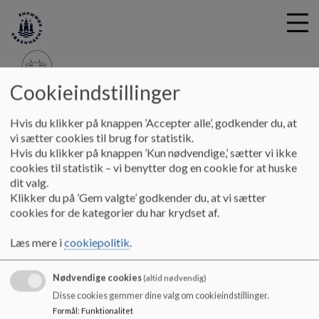
Cookieindstillinger
G
Børnehuset ByToften
Hvis du klikker på knappen ’Accepter alle’, godkender du, at
å
Hjem
vi sætter cookies til brug for statistik.
t
Hvis du klikker på knappen ’Kun nødvendige,’ sætter vi ikke
i
cookies til statistik – vi benytter dog en cookie for at huske
Velkommen til ByToften
l
dit valg.
h
Klikker du på ’Gem valgte’ godkender du, at vi sætter
o
cookies for de kategorier du har krydset af.
v
Velkommen til ByToftens hjemmeside
e
Læs mere i
cookiepolitik
.
Her vil du kunne finde relevant information om vores
d
institution.
i
Nødvendige cookies
n
(altid nødvendig)
Har du nogle spørgsmål, så kig under kontakt, hvor du finder
d
Disse cookies gemmer dine valg om cookieindstillinger.
kontakt oplysninger på begge afdelinger og til ledelsen.
h
Formål
:
Funktionalitet