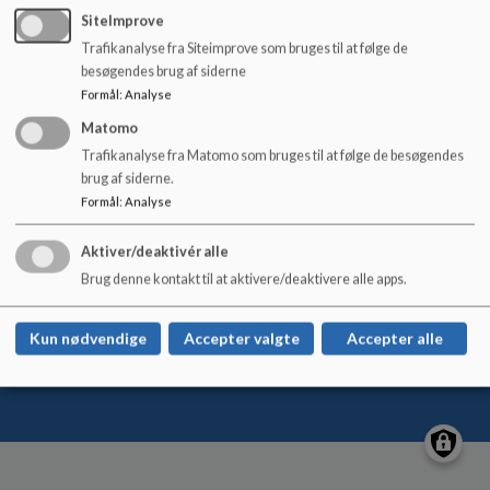
o
SiteImprove
l
Trafikanalyse fra Siteimprove som bruges til at følge de
d
besøgendes brug af siderne
e
Børnehuset Bytoften
Formål
:
Analyse
t
Toften 4, 2700 Brønshøj
Matomo
37480@buf.kk.dk
Trafikanalyse fra Matomo som bruges til at følge de besøgendes
brug af siderne.
+45 33665050
Formål
:
Analyse
Tilgængelighedserklæring
Sitemap
Aktiver/deaktivér alle
Brug denne kontakt til at aktivere/deaktivere alle apps.
Kun nødvendige
Accepter valgte
Accepter alle
Cookie politik